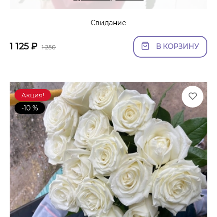
Свидание
1 125
₽
В КОРЗИНУ
1 250
Акция!
-10 %