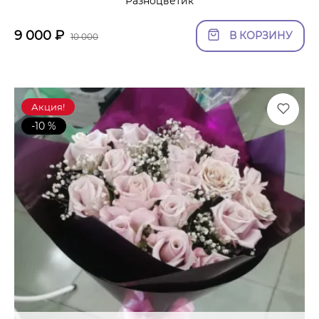
Разноцветик
9 000
₽
В КОРЗИНУ
10 000
Акция!
-10 %