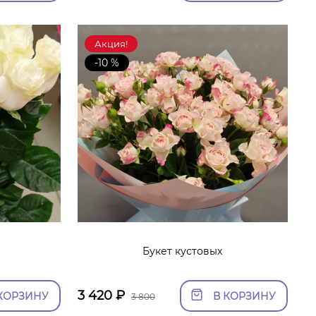
Акция!
-10 %
Букет кустовых
3 420
₽
КОРЗИНУ
В КОРЗИНУ
3 800