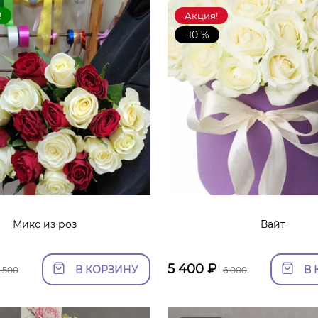
!
Акция!
-10 %
Микс из роз
Вайт
5 400
₽
В КОРЗИНУ
В 
 500
6 000