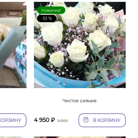
Новинка!
-10 %
»
Чистое сияние
4 950
₽
КОРЗИНУ
В КОРЗИНУ
5 500