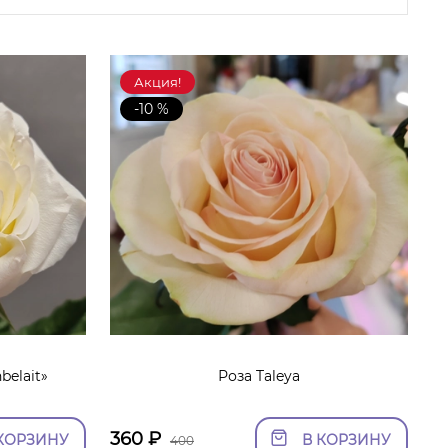
Акция!
-10 %
belait»
Роза Taleya
360
₽
КОРЗИНУ
В КОРЗИНУ
400