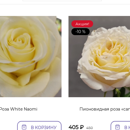
Акция!
-10 %
Роза White Naomi
Пионовидная роза «can
405
₽
В КОРЗИНУ
В 
450