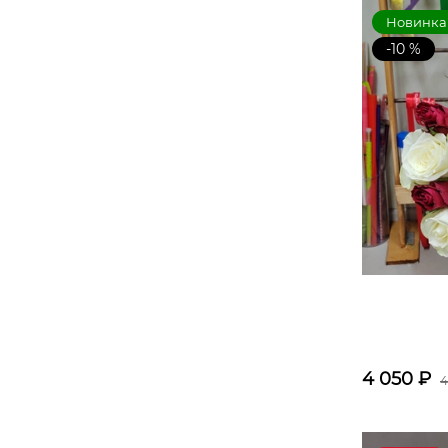
Новинка
-10 %
4 050
₽
4