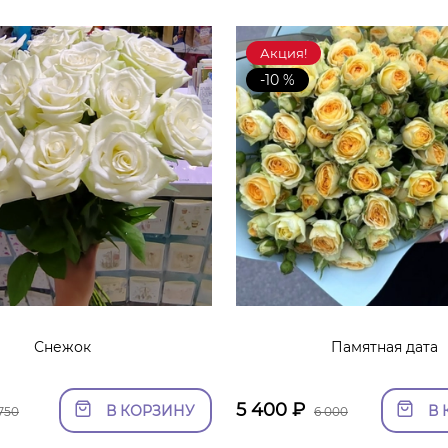
Акция!
-10 %
Снежок
Памятная дата
5 400
₽
В КОРЗИНУ
В 
750
6 000