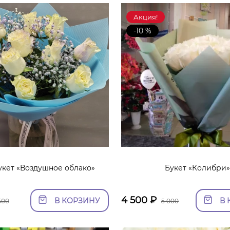
Акция!
-10 %
кет «Воздушное облако»
Букет «Колибри
4 500
₽
В КОРЗИНУ
В 
500
5 000