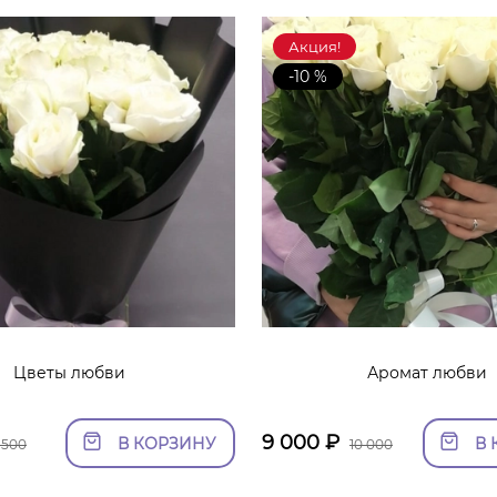
Акция!
-10 %
Цветы любви
Аромат любви
9 000
₽
В КОРЗИНУ
В 
 500
10 000