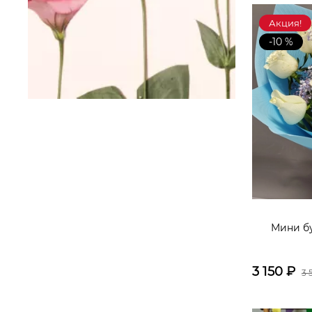
Акция!
-10 %
Мини бу
3 150
₽
3 