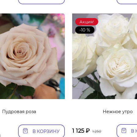
Акция!
-10 %
Пудровая роза
Нежное утро
1 125
₽
В 
В КОРЗИНУ
1 250
)