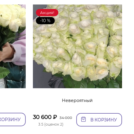
Акция!
-10 %
Невероятный
30 600
₽
34 000
КОРЗИНУ
В КОРЗИНУ
3.5 (оценок 2)