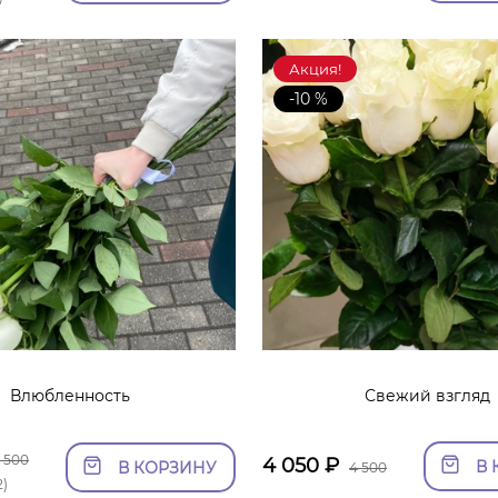
Акция!
-10 %
Влюбленность
Свежий взгляд
 500
4 050
₽
В 
В КОРЗИНУ
4 500
2)