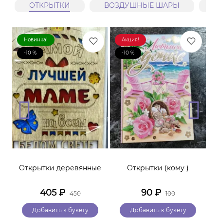
ОТКРЫТКИ
ВОЗДУШНЫЕ ШАРЫ
Новинка!
Акция!
-10 %
-10 %
Открытки деревянные
Открытки (кому )
405
₽
90
₽
450
100
Добавить к букету
Добавить к букету