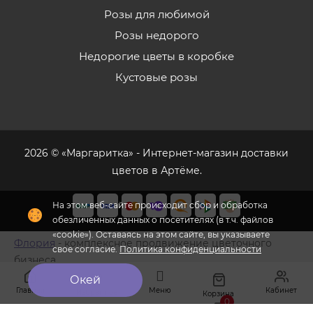
Розы для любимой
Розы недорого
Недорогие цветы в коробке
Кустовые розы
2026 © «Маргаритка» - Интернет-магазин доставки
цветов в Артёме.
На этом веб-сайте происходит сбор и обработка
обезличенных данных о посетителях (в т.ч. файлов
«cookie»). Оставаясь на этом сайте, вы указываете
Флория
- комплексное продвижение цветочного
свое согласие.
Политика конфиденциальности
бизнеса
Окей
Главная
Меню
Кабинет
Избранное
Корзина
0