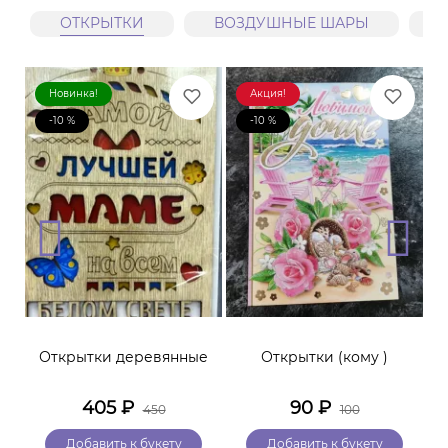
ОТКРЫТКИ
ВОЗДУШНЫЕ ШАРЫ
Новинка!
Акция!
-10 %
-10 %
Открытки деревянные
Открытки (кому )
405
₽
90
₽
450
100
Добавить к букету
Добавить к букету