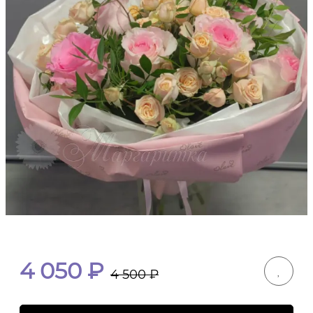
4 050
₽
4 500
₽