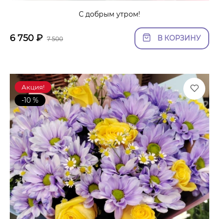
С добрым утром!
6 750
₽
В КОРЗИНУ
7 500
Акция!
-10 %