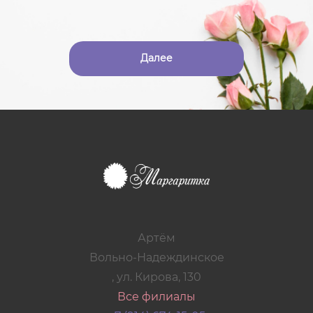
Далее
Артём
Вольно-Надеждинское
, ул. Кирова, 130
Все филиалы