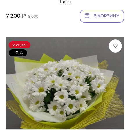
Танго
7 200
₽
В КОРЗИНУ
8 000
Акция!
-10 %