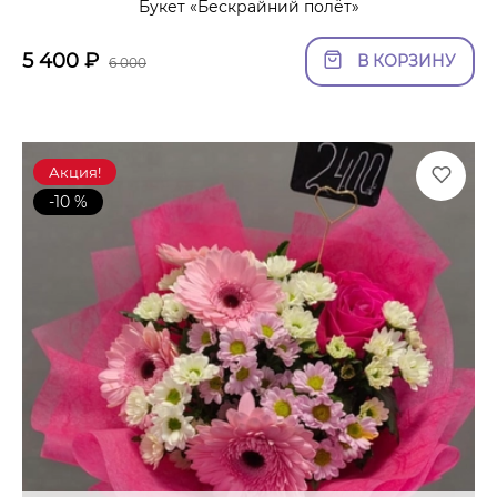
Букет «Бескрайний полёт»
5 400
₽
В КОРЗИНУ
6 000
Акция!
-10 %