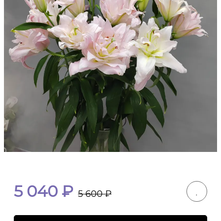
5 040
₽
5 600
₽